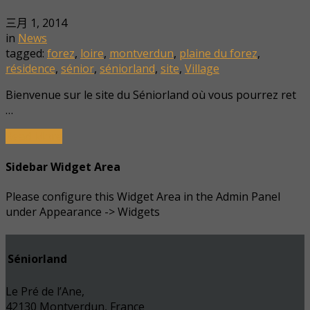
三月 1, 2014
in
News
tagged:
forez
,
loire
,
montverdun
,
plaine du forez
,
résidence
,
sénior
,
séniorland
,
site
,
Village
Bienvenue sur le site du Séniorland où vous pourrez ret
…
Read More
Sidebar Widget Area
Please configure this Widget Area in the Admin Panel
under Appearance -> Widgets
Séniorland
Le Pré de l’Ane,
42130 Montverdun, France