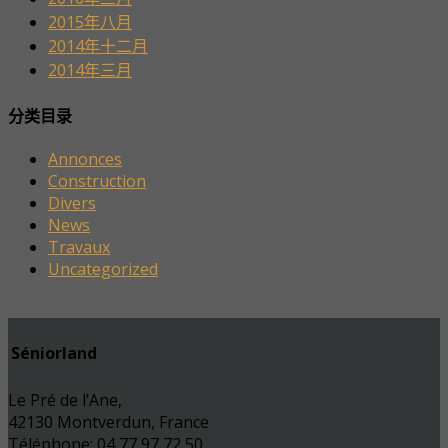
2015年八月
2014年十二月
2014年三月
分类目录
Annonces
Construction
Divers
News
Travaux
Uncategorized
Séniorland
Le Pré de l’Ane,
42130 Montverdun, France
Téléphone: 04 77 97 72 50