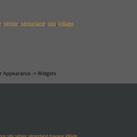
e
,
sénior
,
séniorland
,
site
,
Village
er Appearance -> Widgets
nce
site
sénior
séniorland
travaux
Village