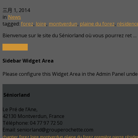
三月 1, 2014
in
News
tagged:
forez
,
loire
,
montverdun
,
plaine du forez
,
résidenc
Bienvenue sur le site du Séniorland où vous pourrez ret …
Read More
Sidebar Widget Area
Please configure this Widget Area in the Admin Panel und
Séniorland
Le Pré de l’Ane,
42130 Montverdun, France
Téléphone: 04 77 97 72 50
Email: seniorland@grouperochette.com
chantier
forez
loire
montverdun
plaine du forez
première pierre
réside