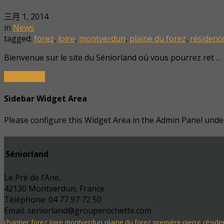
三月 1, 2014
in
News
tagged:
forez
,
loire
,
montverdun
,
plaine du forez
,
résidenc
Bienvenue sur le site du Séniorland où vous pourrez ret …
Read More
Sidebar Widget Area
Please configure this Widget Area in the Admin Panel und
Séniorland
Le Pré de l’Ane,
42130 Montverdun, France
Téléphone: 04 77 97 72 50
Email: seniorland@grouperochette.com
chantier
forez
loire
montverdun
plaine du forez
première pierre
réside