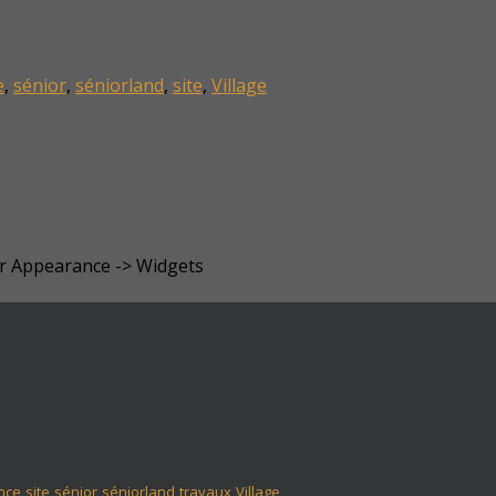
e
,
sénior
,
séniorland
,
site
,
Village
er Appearance -> Widgets
nce
site
sénior
séniorland
travaux
Village