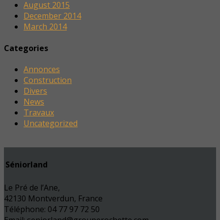
August 2015
December 2014
March 2014
Categories
Annonces
Construction
Divers
News
Travaux
Uncategorized
Séniorland
Le Pré de l’Ane,
42130 Montverdun, France
Téléphone: 04 77 97 72 50
Email: seniorland@grouperochette.com