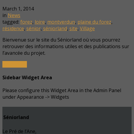
March 1, 2014
in
News
tagged:
forez
,
loire
,
montverdun
,
plaine du forez
,
résidence
,
sénior
,
séniorland
,
site
,
Village
Bienvenue sur le site du Séniorland où vous pourrez
retrouver des informations utiles et des publications sur
l’avancée du projet.
Read More
Sidebar Widget Area
Please configure this Widget Area in the Admin Panel
under Appearance -> Widgets
Séniorland
Le Pré de l’Ane,