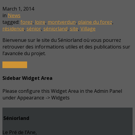
March 1, 2014
in
News
tagged:
forez
,
loire
,
montverdun
,
plaine du forez
,
résidence
,
sénior
,
séniorland
,
site
,
Village
Bienvenue sur le site du Séniorland où vous pourrez
retrouver des informations utiles et des publications sur
l’avancée du projet.
Read More
Sidebar Widget Area
Please configure this Widget Area in the Admin Panel
under Appearance -> Widgets
Séniorland
Le Pré de l’Ane,