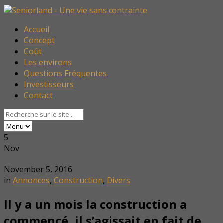
Accueil
Concept
Coût
Les environs
Questions Fréquentes
Investisseurs
Contact
5
Nov
November 5, 2016
in
Annonces
,
Construction
,
Divers
Il y a un mois la construction a
commencé, il s’agissait en fait de