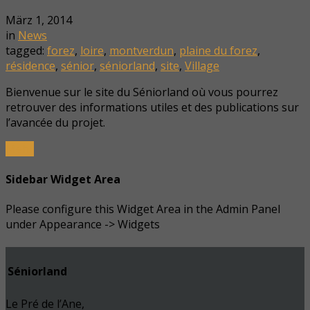
März 1, 2014
in
News
tagged:
forez
,
loire
,
montverdun
,
plaine du forez
,
résidence
,
sénior
,
séniorland
,
site
,
Village
Bienvenue sur le site du Séniorland où vous pourrez
retrouver des informations utiles et des publications sur
l’avancée du projet.
Mehr
Sidebar Widget Area
Please configure this Widget Area in the Admin Panel
under Appearance -> Widgets
Séniorland
Le Pré de l’Ane,