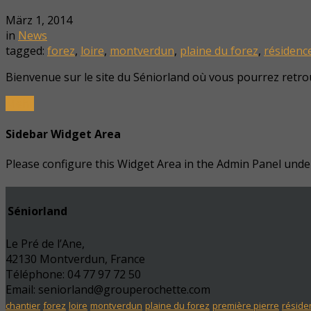
März 1, 2014
in
News
tagged:
forez
,
loire
,
montverdun
,
plaine du forez
,
résidenc
Bienvenue sur le site du Séniorland où vous pourrez retrou
Mehr
Sidebar Widget Area
Please configure this Widget Area in the Admin Panel und
Séniorland
Le Pré de l’Ane,
42130 Montverdun, France
Téléphone: 04 77 97 72 50
Email: seniorland@grouperochette.com
chantier
forez
loire
montverdun
plaine du forez
première pierre
réside