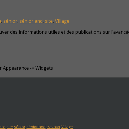
e
,
sénior
,
séniorland
,
site
,
Village
ver des informations utiles et des publications sur l’avancée
er Appearance -> Widgets
nce
site
sénior
séniorland
travaux
Village