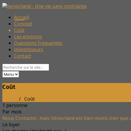
Accueil
Concept
Coût
Les environs
Questions Fréquentes
Investisseurs
Contact
Coût
Home
/ Coût
1 personne
Par mois
Nous Contacter, mais Séniorland est bien moins cher que v
Le loyer