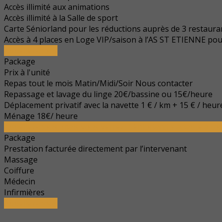
Accès illimité aux animations
Accès illimité à la Salle de sport
Carte Séniorland pour les réductions auprès de 3 restaura
Accès à 4 places en Loge VIP/saison à l’AS ST ETIENNE pou
Appellez-nous
Package
Prix à l'unité
Repas tout le mois Matin/Midi/Soir Nous contacter
Repassage et lavage du linge 20€/bassine ou 15€/heure
Déplacement privatif avec la navette 1 € / km + 15 € / heur
Ménage 18€/ heure
Appellez-nous, mais vous verrez, Séniorland s'adapte à tou
Package
Prestation facturée directement par l’intervenant
Massage
Coiffure
Médecin
Infirmières
Appellez-nous