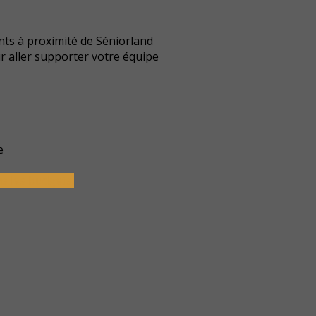
nts à proximité de Séniorland
r aller supporter votre équipe
e
s les budgets.