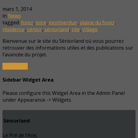
mars 1, 2014
in
News
tagged:
forez
,
loire
,
montverdun
,
plaine du forez
,
résidence
,
sénior
,
séniorland
,
site
,
Village
Bienvenue sur le site du Séniorland où vous pourrez
retrouver des informations utiles et des publications sur
l’avancée du projet.
Read More
Sidebar Widget Area
Please configure this Widget Area in the Admin Panel
under Appearance -> Widgets
Séniorland
Le Pré de l’Ane,